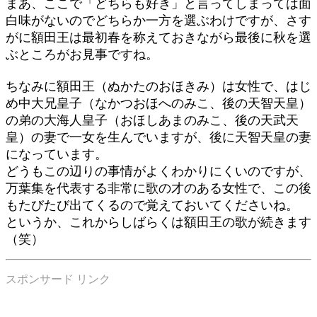
まあ、ここで「どちらも好き」と言ってしまっては面
白味がないのでどちらか一方を選ぶわけですが、さす
がに額田王は最初春を称えておきながら最後に秋を選
ぶところがお見事ですね。
ちなみに額田王（ぬかたのおほきみ）は女性で、はじ
め中大兄皇子（なかつおほへのみこ、後の天智天皇）
の弟の大海人皇子（おほしあまのみこ、後の天武天
皇）の妻で一女を生んでいますが、後に天智天皇の妻
になっています。
どうもこの辺りの事情がよくわかりにくいのですが、
万葉集を代表する非常に歌の才のある女性で、この後
もたびたび出てくるので覚えておいてくださいね。
というか、これからしばらくは額田王の歌が続きます
（笑）
スポンサード リンク