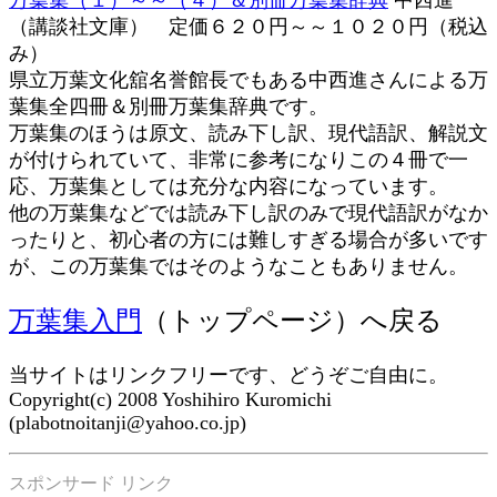
万葉集（１）～～（４）＆別冊万葉集辞典
中西進
（講談社文庫） 定価６２０円～～１０２０円（税込
み）
県立万葉文化舘名誉館長でもある中西進さんによる万
葉集全四冊＆別冊万葉集辞典です。
万葉集のほうは原文、読み下し訳、現代語訳、解説文
が付けられていて、非常に参考になりこの４冊で一
応、万葉集としては充分な内容になっています。
他の万葉集などでは読み下し訳のみで現代語訳がなか
ったりと、初心者の方には難しすぎる場合が多いです
が、この万葉集ではそのようなこともありません。
万葉集入門
（トップページ）へ戻る
当サイトはリンクフリーです、どうぞご自由に。
Copyright(c) 2008 Yoshihiro Kuromichi
(plabotnoitanji@yahoo.co.jp)
スポンサード リンク