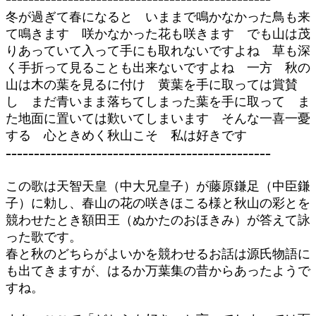
冬が過ぎて春になると いままで鳴かなかった鳥も来
て鳴きます 咲かなかった花も咲きます でも山は茂
りあっていて入って手にも取れないですよね 草も深
く手折って見ることも出来ないですよね 一方 秋の
山は木の葉を見るに付け 黄葉を手に取っては賞賛
し まだ青いまま落ちてしまった葉を手に取って ま
た地面に置いては歎いてしまいます そんな一喜一憂
する 心ときめく秋山こそ 私は好きです
-----------------------------------------------
この歌は天智天皇（中大兄皇子）が藤原鎌足（中臣鎌
子）に勅し、春山の花の咲きほこる様と秋山の彩とを
競わせたとき額田王（ぬかたのおほきみ）が答えて詠
った歌です。
春と秋のどちらがよいかを競わせるお話は源氏物語に
も出てきますが、はるか万葉集の昔からあったようで
すね。