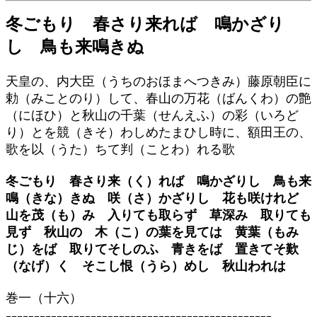
冬ごもり 春さり来れば 鳴かざり
し 鳥も来鳴きぬ
天皇の、内大臣（うちのおほまへつきみ）藤原朝臣に
勅（みことのり）して、春山の万花（ばんくわ）の艶
（にほひ）と秋山の千葉（せんえふ）の彩（いろど
り）とを競（きそ）わしめたまひし時に、額田王の、
歌を以（うた）ちて判（ことわ）れる歌
冬ごもり 春さり来（く）れば 鳴かざりし 鳥も来
鳴（きな）きぬ 咲（さ）かざりし 花も咲けれど
山を茂（も）み 入りても取らず 草深み 取りても
見ず 秋山の 木（こ）の葉を見ては 黄葉（もみ
じ）をば 取りてそしのふ 青きをば 置きてそ歎
（なげ）く そこし恨（うら）めし 秋山われは
巻一（十六）
-----------------------------------------------