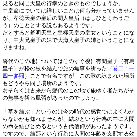
見ると同じ天皇の行幸のときのものでしょうか。
中皇命については詳しいことは何も分かっていません
が、孝徳天皇の皇后の間人皇后（はしひとくわうご
う）のこととする説もあるようです。
だとすると舒明天皇と皇極天皇の皇女ということにな
り、中大兄皇子の妹で大海人皇子の姉ということにな
りますね。
磐代のこの地についてはこのすぐ後に有間皇子（有馬
皇子）が松の枝を結んで旅の無事を祈った（
巻二：一
四一参照
）ことで有名ですが、この歌の詠まれた場所
もどうやら同じ場所のようです。
おそらくは古来から磐代のこの地で旅ゆく者たちがそ
の無事を祈る風習があったのでしょう。
「草を結ぶ」というのは今の時代の感覚ではよくわか
らないかも知れませんが、結ぶという行為の中に人間
の命を結びとめるという古代信仰があったようです。
ですので、結部という行為に人間の年齢を支配する効