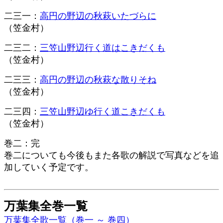
二三一：
高円の野辺の秋萩いたづらに
（笠金村）
二三二：
三笠山野辺行く道はこきだくも
（笠金村）
二三三：
高円の野辺の秋萩な散りそね
（笠金村）
二三四：
三笠山野辺ゆ行く道こきだくも
（笠金村）
巻二：完
巻二についても今後もまた各歌の解説で写真などを追
加していく予定です。
万葉集全巻一覧
万葉集全歌一覧（巻一 ～ 巻四）