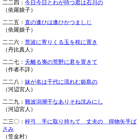
二二四：
今日今日とわが待つ君は石川の
（依羅娘子）
二二五：
直の逢ひは逢ひかつましじ
（依羅娘子）
二二六：
荒波に寄りくる玉を枕に置き
（丹比真人）
二二七：
天離る夷の荒野に君を置きて
（作者不詳）
二二八：
妹が名は千代に流れむ姫島の
（河辺宮人）
二二九：
難波潟潮干なありそね沈みにし
（河辺宮人）
二三〇：
梓弓 手に取り持ちて 丈夫の 得物矢手ば
さみ
（笠金村）