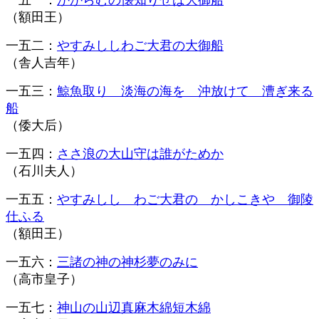
一五一：
かからむの懐知りせば大御船
（額田王）
一五二：
やすみししわご大君の大御船
（舎人吉年）
一五三：
鯨魚取り 淡海の海を 沖放けて 漕ぎ来る
船
（倭大后）
一五四：
ささ浪の大山守は誰がためか
（石川夫人）
一五五：
やすみしし わご大君の かしこきや 御陵
仕ふる
（額田王）
一五六：
三諸の神の神杉夢のみに
（高市皇子）
一五七：
神山の山辺真麻木綿短木綿