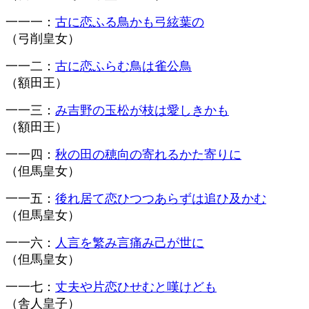
一一一：
古に恋ふる鳥かも弓絃葉の
（弓削皇女）
一一二：
古に恋ふらむ鳥は雀公鳥
（額田王）
一一三：
み吉野の玉松が枝は愛しきかも
（額田王）
一一四：
秋の田の穂向の寄れるかた寄りに
（但馬皇女）
一一五：
後れ居て恋ひつつあらずは追ひ及かむ
（但馬皇女）
一一六：
人言を繁み言痛み己が世に
（但馬皇女）
一一七：
丈夫や片恋ひせむと嘆けども
（舎人皇子）