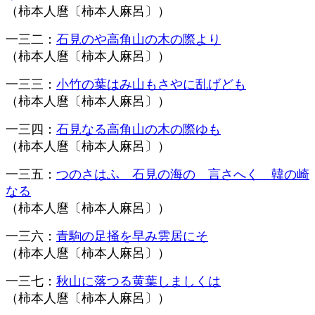
（柿本人麿〔柿本人麻呂〕）
一三二：
石見のや高角山の木の際より
（柿本人麿〔柿本人麻呂〕）
一三三：
小竹の葉はみ山もさやに乱げども
（柿本人麿〔柿本人麻呂〕）
一三四：
石見なる高角山の木の際ゆも
（柿本人麿〔柿本人麻呂〕）
一三五：
つのさはふ 石見の海の 言さへく 韓の崎
なる
（柿本人麿〔柿本人麻呂〕）
一三六：
青駒の足掻を早み雲居にそ
（柿本人麿〔柿本人麻呂〕）
一三七：
秋山に落つる黄葉しましくは
（柿本人麿〔柿本人麻呂〕）