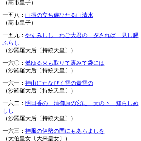
（高市皇子）
一五八：
山振の立ち儀ひたる山清水
（高市皇子）
一五九：
やすみしし わご大君の 夕されば 見し賜
ふらし
（沙羅羅大后〔持統天皇〕）
一六〇：
燃ゆる火も取りて裹みて袋には
（沙羅羅大后〔持統天皇〕）
一六一：
神山にたなびく雲の青雲の
（沙羅羅大后〔持統天皇〕）
一六二：
明日香の 清御原の宮に 天の下 知らしめ
しし
（沙羅羅大后〔持統天皇〕）
一六三：
神風の伊勢の国にもあらましを
（大伯皇女〔大来皇女〕）