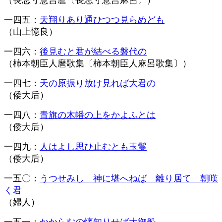
（長忌寸意吉麿〔長忌寸意吉麻呂〕）
一四五：
天翔りあり通ひつつ見らめども
（山上憶良）
一四六：
後見むと君が結べる磐代の
（柿本朝臣人麿歌集〔柿本朝臣人麻呂歌集〕）
一四七：
天の原振り放け見れば大君の
（倭大后）
一四八：
青旗の木幡の上をかよふとは
（倭大后）
一四九：
人はよし思ひ止むとも玉鬘
（倭大后）
一五〇：
うつせみし 神に堪へねば 離り居て 朝嘆
く君
（婦人）