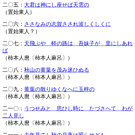
二〇五：
大君は神にし座せば天雲の
（置始東人）
二〇六：
ささなみの志賀さされ波しくしくに
（置始東人？）
二〇七：
天飛ぶや 軽の路は 吾妹子が 里にしあれ
ば
（柿本人麿
〔柿本人麻呂〕
）
二〇八：
秋山の黄葉を茂み迷ひぬる
（柿本人麿
〔柿本人麻呂〕
）
二〇九：
黄葉の散りゆくなへに玉梓の
（柿本人麿
〔柿本人麻呂〕
）
二一〇：
うつせみと 思ひし時に たづさへて わが
二人見し
（柿本人麿
〔柿本人麻呂〕
）