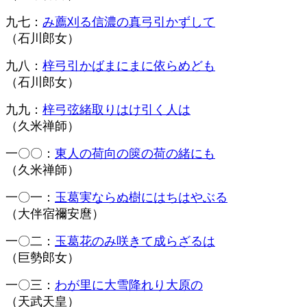
九七：
み薦刈る信濃の真弓引かずして
（石川郎女）
九八：
梓弓引かばまにまに依らめども
（石川郎女）
九九：
梓弓弦緒取りはけ引く人は
（久米禅師）
一〇〇：
東人の荷向の篋の荷の緒にも
（久米禅師）
一〇一：
玉葛実ならぬ樹にはちはやぶる
（大伴宿禰安麿）
一〇二：
玉葛花のみ咲きて成らざるは
（巨勢郎女）
一〇三：
わが里に大雪降れり大原の
（天武天皇）