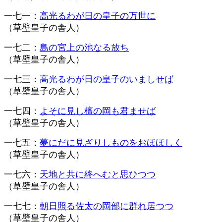
一七一：
高光るわが日の皇子の万世に
（草壁皇子の舎人）
一七二：
島の宮上の池なる放ち
（草壁皇子の舎人）
一七三：
高光るわが日の皇子のいましせば
（草壁皇子の舎人）
一七四：
よそに見し檀の岡も君ませば
（草壁皇子の舎人）
一七五：
夢にだに見ざりしものをおほほしく
（草壁皇子の舎人）
一七六：
天地と共に終へむと思ひつつ
（草壁皇子の舎人）
一七七：
朝日照る佐太の岡部に群れ居つつ
（草壁皇子の舎人）