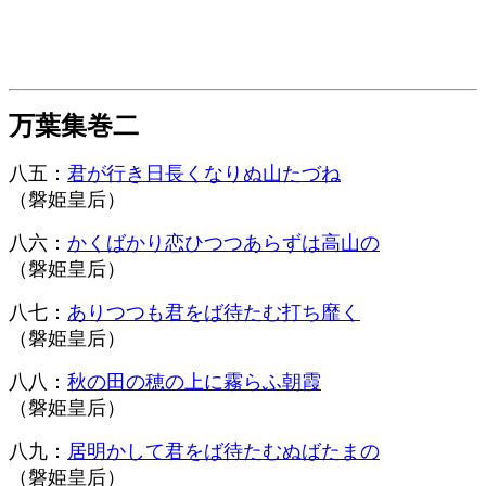
万葉集巻二
八五：
君が行き日長くなりぬ山たづね
（磐姫皇后）
八六：
かくばかり恋ひつつあらずは高山の
（磐姫皇后）
八七：
ありつつも君をば待たむ打ち靡く
（磐姫皇后）
八八：
秋の田の穂の上に霧らふ朝霞
（磐姫皇后）
八九：
居明かして君をば待たむぬばたまの
（磐姫皇后）