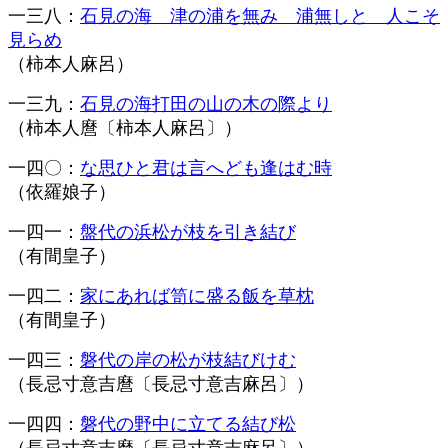
一三八：
石見の海 津の浦を無み 浦無しと 人こそ
見らめ
（柿本人麻呂）
一三九：
石見の海打田の山の木の際より
（柿本人麿〔柿本人麻呂〕）
一四〇：
な思ひと君は言へども逢はむ時
（依羅娘子）
一四一：
盤代の浜松が枝を引き結び
（有間皇子）
一四二：
家にあれば笥に盛る飯を草枕
（有間皇子）
一四三：
磐代の岸の松が枝結びけむ
（長忌寸意吉麿〔長忌寸意吉麻呂〕）
一四四：
磐代の野中に立てる結び松