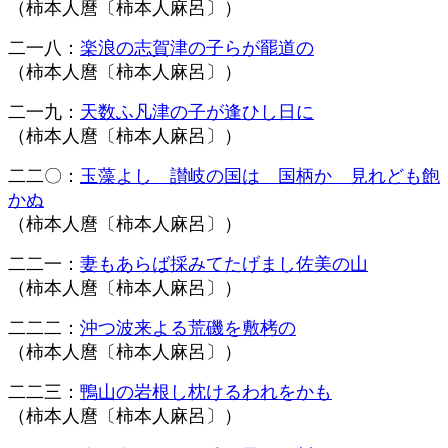
（柿本人麿
〔柿本人麻呂〕
）
二一八：
楽浪の志賀津の子らが罷道の
（柿本人麿
〔柿本人麻呂〕
）
二一九：
天数ふ凡津の子が逢ひし日に
（柿本人麿
〔柿本人麻呂〕
）
二二〇：
玉藻よし 讃岐の国は 国柄か 見れども飽
かぬ
（柿本人麿
〔柿本人麻呂〕
）
二二一：
妻もあらば採みてたげまし佐美の山
（柿本人麿
〔柿本人麻呂〕
）
二二二：
沖つ波来よる荒磯を敷栲の
（柿本人麿
〔柿本人麻呂〕
）
二二三：
鴨山の岩根し枕けるわれをかも
（柿本人麿
〔柿本人麻呂〕
）