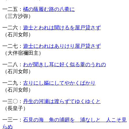
一二五：
橘の蔭履む路の八衢に
（三方沙弥）
一二六：
遊士とわれは聞けるを屋戸貸さず
（石川女郎）
一二七：
遊士にわれはありけり屋戸貸さず
（大伴宿禰田主）
一二八：
わが聞きし耳に好く似る葦のうれの
（石川女郎）
一二九：
古りにし嫗にしてやかくばかり
（石川女郎）
一三〇：
丹生の河瀬は渡らずてゆくゆくと
（長皇子）
一三一：
石見の海 角の浦廻を 浦なしと 人こそ見
らめ