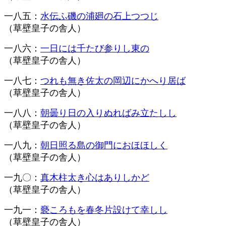
一八五：
水伝ふ磯の浦廻の石上つつじ
（草壁皇子の舎人）
一八六：
一日には千たび参りし東の
（草壁皇子の舎人）
一八七：
つれも無き佐太の岡辺にかへり居ば
（草壁皇子の舎人）
一八八：
朝曇り日の入りぬればみ立たしし
（草壁皇子の舎人）
一八九：
朝日照る島の御門におほほしく
（草壁皇子の舎人）
一九〇：
真木柱太き心はありしかど
（草壁皇子の舎人）
一九一：
褻ころもを春冬片設けて幸しし
（草壁皇子の舎人）