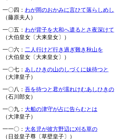
一〇四：
わが岡のおかみに言ひて落らしめし
（藤原夫人）
一〇五：
わが背子を大和へ遣るとさ夜深けて
（大伯皇女〔大来皇女〕）
一〇六：
二人行けど行き過ぎ難き秋山を
（大伯皇女〔大来皇女〕）
一〇七：
あしひきの山のしづくに妹待つと
（大津皇子）
一〇八：
吾を待つと君が濡れけむあしひきの
（石川郎女）
一〇九：
大船の津守が占に告らむとは
（大津皇子）
一一〇：
大名児が彼方野辺に刈る草の
（日並皇子尊〔草壁皇子〕）