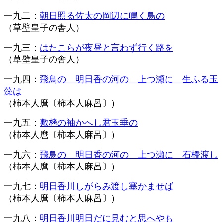
一九二：
朝日照る佐太の岡辺に鳴く鳥の
（草壁皇子の舎人）
一九三：
はたこらが夜昼と言わず行く路を
（草壁皇子の舎人）
一九四：
飛鳥の 明日香の河の 上つ瀬に 生ふる玉
藻は
（柿本人麿〔柿本人麻呂〕）
一九五：
敷栲の袖かへし君玉垂の
（柿本人麿
〔柿本人麻呂〕
）
一九六：
飛鳥の 明日香の河の 上つ瀬に 石橋渡し
（柿本人麿
〔柿本人麻呂〕
）
一九七：
明日香川しがらみ渡し塞かませば
（柿本人麿
〔柿本人麻呂〕
）
一九八：
明日香川明日だに見むと思へやも