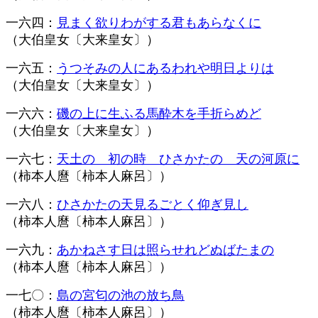
一六四：
見まく欲りわがする君もあらなくに
（大伯皇女〔大来皇女〕）
一六五：
うつそみの人にあるわれや明日よりは
（大伯皇女〔大来皇女〕）
一六六：
磯の上に生ふる馬酔木を手折らめど
（大伯皇女〔大来皇女〕）
一六七：
天土の 初の時 ひさかたの 天の河原に
（柿本人麿〔柿本人麻呂〕）
一六八：
ひさかたの天見るごとく仰ぎ見し
（柿本人麿〔柿本人麻呂〕）
一六九：
あかねさす日は照らせれどぬばたまの
（柿本人麿〔柿本人麻呂〕）
一七〇：
島の宮匂の池の放ち鳥
（柿本人麿〔柿本人麻呂〕）