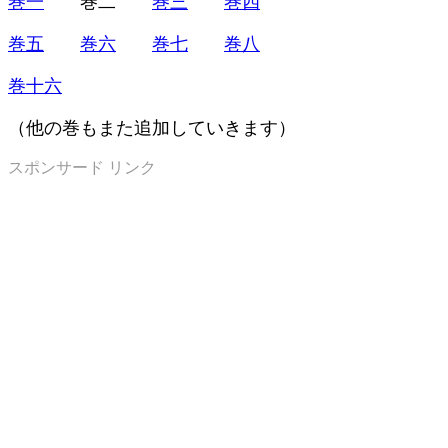
巻一
巻二
巻三
巻四
巻五
巻六
巻七
巻八
巻十六
（他の巻もまた追加していきます）
スポンサード リンク