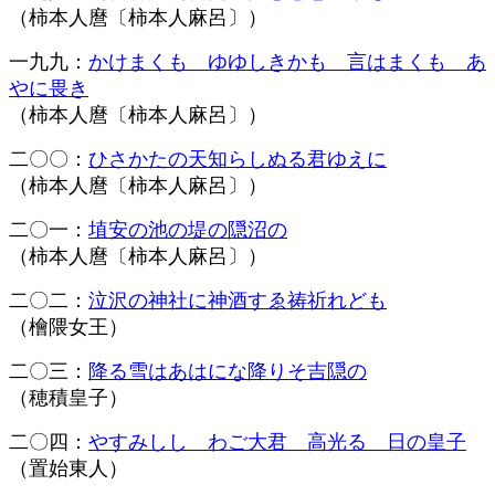
（柿本人麿
〔柿本人麻呂〕
）
一九九：
かけまくも ゆゆしきかも 言はまくも あ
やに畏き
（柿本人麿
〔柿本人麻呂〕
）
二〇〇：
ひさかたの天知らしぬる君ゆえに
（柿本人麿
〔柿本人麻呂〕
）
二〇一：
埴安の池の堤の隠沼の
（柿本人麿
〔柿本人麻呂〕
）
二〇二：
泣沢の神社に神酒すゑ祷祈れども
（檜隈女王）
二〇三：
降る雪はあはにな降りそ吉隠の
（穂積皇子）
二〇四：
やすみしし わご大君 高光る 日の皇子
（置始東人）