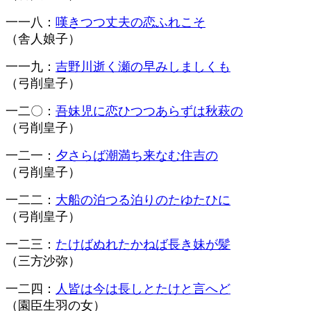
一一八：
嘆きつつ丈夫の恋ふれこそ
（舎人娘子）
一一九：
吉野川逝く瀬の早みしましくも
（弓削皇子）
一二〇：
吾妹児に恋ひつつあらずは秋萩の
（弓削皇子）
一二一：
夕さらば潮満ち来なむ住吉の
（弓削皇子）
一二二：
大船の泊つる泊りのたゆたひに
（弓削皇子）
一二三：
たけばぬれたかねば長き妹が髪
（三方沙弥）
一二四：
人皆は今は長しとたけと言へど
（園臣生羽の女）