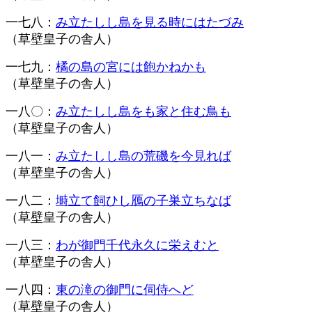
一七八：
み立たしし島を見る時にはたづみ
（草壁皇子の舎人）
一七九：
橘の島の宮には飽かねかも
（草壁皇子の舎人）
一八〇：
み立たしし島をも家と住む鳥も
（草壁皇子の舎人）
一八一：
み立たしし島の荒磯を今見れば
（草壁皇子の舎人）
一八二：
塒立て飼ひし鴈の子巣立ちなば
（草壁皇子の舎人）
一八三：
わが御門千代永久に栄えむと
（草壁皇子の舎人）
一八四：
東の滝の御門に伺侍へど
（草壁皇子の舎人）