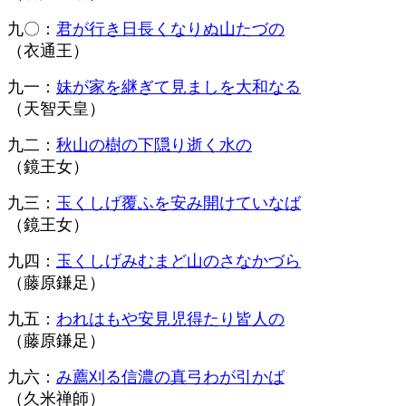
九〇：
君が行き日長くなりぬ山たづの
（衣通王）
九一：
妹が家を継ぎて見ましを大和なる
（天智天皇）
九二：
秋山の樹の下隠り逝く水の
（鏡王女）
九三：
玉くしげ覆ふを安み開けていなば
（鏡王女）
九四：
玉くしげみむまど山のさなかづら
（藤原鎌足）
九五：
われはもや安見児得たり皆人の
（藤原鎌足）
九六：
み薦刈る信濃の真弓わが引かば
（久米禅師）