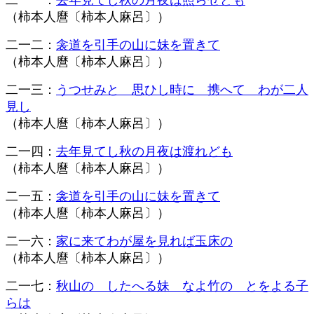
二一一：
去年見てし秋の月夜は照らせども
（柿本人麿
〔柿本人麻呂〕
）
二一二：
衾道を引手の山に妹を置きて
（柿本人麿
〔柿本人麻呂〕
）
二一三：
うつせみと 思ひし時に 携へて わが二人
見し
（柿本人麿
〔柿本人麻呂〕
）
二一四：
去年見てし秋の月夜は渡れども
（柿本人麿
〔柿本人麻呂〕
）
二一五：
衾道を引手の山に妹を置きて
（柿本人麿
〔柿本人麻呂〕
）
二一六：
家に来てわが屋を見れば玉床の
（柿本人麿
〔柿本人麻呂〕
）
二一七：
秋山の したへる妹 なよ竹の とをよる子
らは